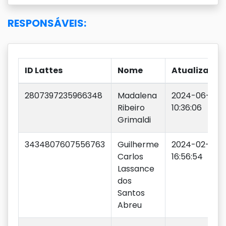
RESPONSÁVEIS:
ID Lattes
Nome
Atualização
2807397235966348
Madalena
2024-06-05
Ribeiro
10:36:06
Grimaldi
3434807607556763
Guilherme
2024-02-15
Carlos
16:56:54
Lassance
dos
Santos
Abreu