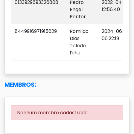
0133929693326808
Pedro
2022-04-29
Engel
12:56:40
Penter
8449916971915629
Romildo
2024-06-11
Dias
06:22:19
Toledo
Filho
MEMBROS:
Nenhum membro cadastrado