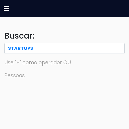
Buscar:
Use "+" como operador OU
Pessoas: