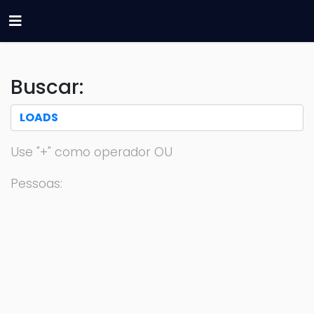
Buscar:
Use "+" como operador OU
Pessoas: