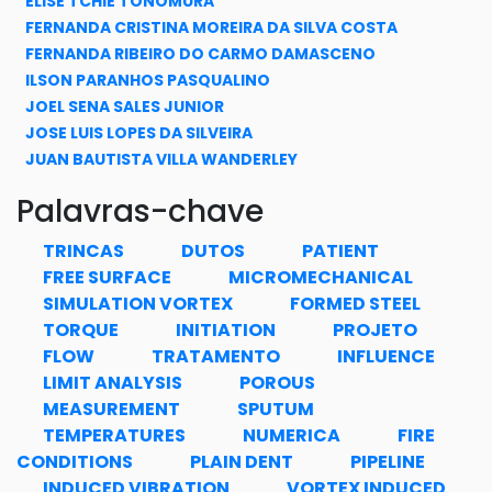
ELISE TCHIE TONOMURA
FERNANDA CRISTINA MOREIRA DA SILVA COSTA
FERNANDA RIBEIRO DO CARMO DAMASCENO
ILSON PARANHOS PASQUALINO
JOEL SENA SALES JUNIOR
JOSE LUIS LOPES DA SILVEIRA
JUAN BAUTISTA VILLA WANDERLEY
JULIO CESAR RAMALHO CYRINO
Palavras-chave
LAVINIA MARIA SANABIO ALVES BORGES
LUCAS LISBÔA VIGNOLI
TRINCAS
DUTOS
PATIENT
PAULA FARENCENA VIERO
FREE SURFACE
MICROMECHANICAL
PAULO COUTO
SIMULATION VORTEX
FORMED STEEL
PAULO PEDRO KENEDI
TORQUE
INITIATION
PROJETO
PAULO DE TARSO THEMISTOCLES ESPERANÇA
FLOW
TRATAMENTO
INFLUENCE
RICHARD MAGDALENA STEPHAN
LIMIT ANALYSIS
POROUS
SILVIA CORBANI
MEASUREMENT
SPUTUM
TEMPERATURES
NUMERICA
FIRE
CONDITIONS
PLAIN DENT
PIPELINE
INDUCED VIBRATION
VORTEX INDUCED