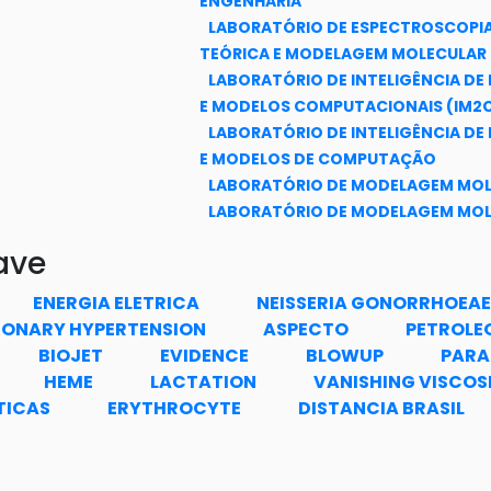
ENGENHARIA
LABORATÓRIO DE ESPECTROSCOPI
TEÓRICA E MODELAGEM MOLECULAR
LABORATÓRIO DE INTELIGÊNCIA DE
E MODELOS COMPUTACIONAIS (IM2
LABORATÓRIO DE INTELIGÊNCIA DE
E MODELOS DE COMPUTAÇÃO
LABORATÓRIO DE MODELAGEM MO
LABORATÓRIO DE MODELAGEM MO
& QSAR
ave
LABORATÓRIO DE MODELAGEM MOL
BIOLOGIA ESTRUTURAL COMPUTACI
ENERGIA ELETRICA
NEISSERIA GONORRHOEAE
LABORATÓRIO DE MODELAGEM DE 
ONARY HYPERTENSION
ASPECTO
PETROLE
CONTÁBEIS
BIOJET
EVIDENCE
BLOWUP
PARA
LABORATÓRIO DE MODELAGEM E D
HEME
LACTATION
VANISHING VISCOS
MOLECULAR
TICAS
ERYTHROCYTE
DISTANCIA BRASIL
LABORATÓRIO DE MODELAGEM E
INTEGRAÇÃO DE PROCESSOS.
LABORATÓRIO DE MODELAGEM, ANÁL