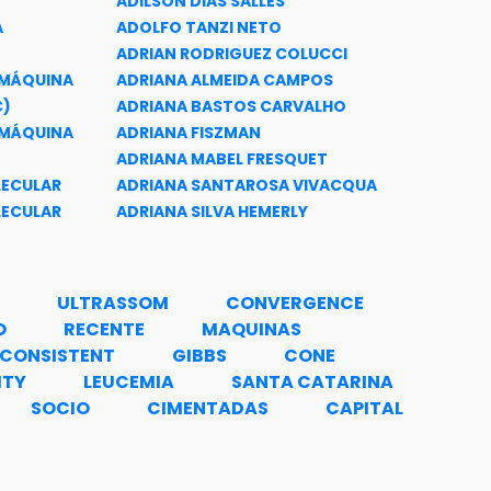
ADILSON DIAS SALLES
A
ADOLFO TANZI NETO
ADRIAN RODRIGUEZ COLUCCI
 MÁQUINA
ADRIANA ALMEIDA CAMPOS
C)
ADRIANA BASTOS CARVALHO
 MÁQUINA
ADRIANA FISZMAN
ADRIANA MABEL FRESQUET
LECULAR
ADRIANA SANTAROSA VIVACQUA
LECULAR
ADRIANA SILVA HEMERLY
ADRIANA DA CUNHA ROCHA
ECULAR E
ADRIANA DE ALMEIDA MUNIZ ALVAREZ
ONAL
ADRIANA DE ARAUJO PINHO
ULTRASSOM
CONVERGENCE
SISTEMAS
ADRIANA DE CARVALHO CORRÊA
O
RECENTE
MAQUINAS
ADRIANA DE OLIVEIRA GOMES
CONSISTENT
GIBBS
CONE
INÂMICA
ADRIANA DOS ANJOS SILVA
ITY
LEUCEMIA
SANTA CATARINA
ADRIANA DOS SANTOS LAGES
SOCIO
CIMENTADAS
CAPITAL
ADRIANO JOAQUIM DE OLIVEIRA CRUZ
ADRIANO MAURÍCIO DE ALMEIDA CÔRTES
ISE E
ADRIANO PAITER FONSECA