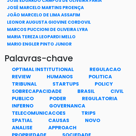
JOSE EDUARDO CAMPOS DE OLIVEIRA FARIA
JOSÉ MARCELO MARTINS PROENÇA
JOÃO MARCELO DE LIMA ASSAFIM
LEONOR AUGUSTA GIOVINE CORDOVIL
MARCOS PUCCIONI DE OLIVEIRA LYRA
MARIA TEREZA LEOPARDI MELLO
MARIO ENGLER PINTO JUNIOR
NICOLO ZINGALES
Palavras-chave
RONALDO FIANI
RONALDO PORTO MACEDO JUNIOR
OPTIMAL INSTITUTIONAL
REGULACAO
REVIEW
HUMANOS
POLITICA
TRIBUNAL
STARTUPS
POLICY
SOBRECAPACIDADE
BRASIL
CIVIL
PUBLICO
PODER
REGULATORIA
INFERNO
GOVERNANCA
TELECOMUNICACOES
TRIPS
SPATIAL
CAUSAS
NOVO
ANALISE
APPROACH
PROPRIEDADE
SOCIEDADE