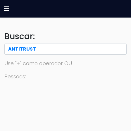
Buscar:
Use "+" como operador OU
Pessoas: