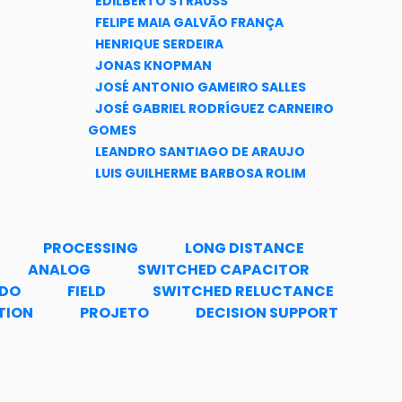
EDILBERTO STRAUSS
FELIPE MAIA GALVÃO FRANÇA
HENRIQUE SERDEIRA
JONAS KNOPMAN
JOSÉ ANTONIO GAMEIRO SALLES
JOSÉ GABRIEL RODRÍGUEZ CARNEIRO
GOMES
LEANDRO SANTIAGO DE ARAUJO
LUIS GUILHERME BARBOSA ROLIM
MAURICIO AREDES
PIERRE MOTHÉ ESTEVES
RICARDO FARIAS
PROCESSING
LONG DISTANCE
RICARDO GUERRA MARROQUIM
ANALOG
SWITCHED CAPACITOR
ROBSON FRANCISCO DA SILVA DIAS
ADO
FIELD
SWITCHED RELUCTANCE
VICTOR DA CRUZ FERREIRA
TION
PROJETO
DECISION SUPPORT
WALTER ISSAMU SUEMITSU