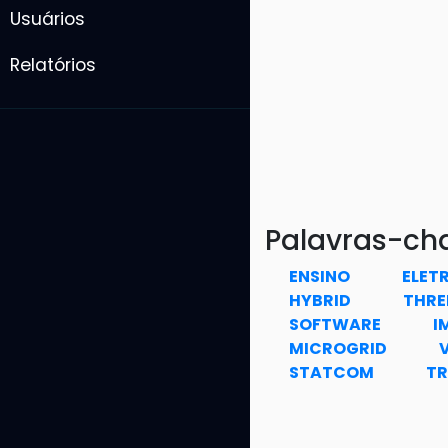
Usuários
Relatórios
Palavras-ch
ENSINO
ELET
HYBRID
THRE
SOFTWARE
I
MICROGRID
STATCOM
T