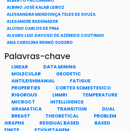
ALBERTO PACCANARO
ALBINO JOSÉ KALAB LEIROZ
ALESSANDRA MENDONÇA TELES DE SOUZA
ALEXANDRE RADEMAKER
ALOÍSIO CARLOS DE PINA
ALVARO LUIZ GAYOSO DE AZEREDO COUTINHO
ANA CAROLINA RENNÓ SODERO
ANTONIO CARLOS SIQUEIRA DE LIMA
Palavras-chave
ANTONIO MAURICIO FERREIRA LEITE MIRANDA DE SÁ
ARMANDO CARLOS DE PINA FILHO
LINEAR
DATA MINING
ASSED NAKED HADDAD
MOLECULAR
GEODETIC
BEATRIZ MELLO CARVALHO
ANTILEISHMANIAL
FATIGUE
BRENO PINHEIRO JACOB
PROPERTIES
CORTEX SOMESTESICO
BÁRBARA DE AZEVEDO ABRAHIM VIEIRA
RIGOROUS
LNMRI
TEMPERATURE
CARL HORST ALBRECHT
MICROCT
INTELLIGENCE
CARLA LUCIANE MANSKE CAMARGO
GRAMATICA
TRANSITION
DUAL
CARLA VERÔNICA MACHADO MARQUES
BREAST
THEORETICAL
PROBLEM
CAROLINA PALMA NAVEIRA COTTA
GRAPHS
RESIDUAL BASED
BASED
CELINA MIRAGLIA HERRERA DE FIGUEIREDO
FINITE
ETIQUETAGEM