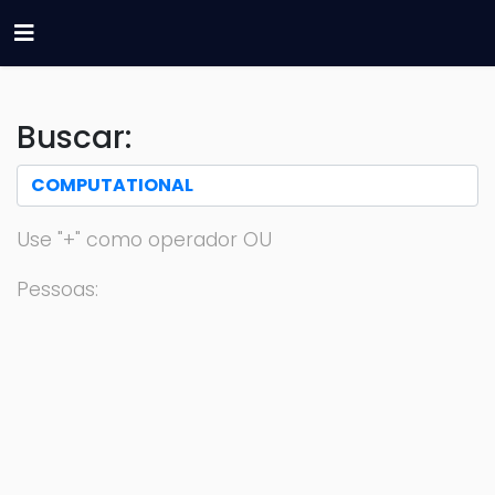
Buscar:
Use "+" como operador OU
Pessoas: