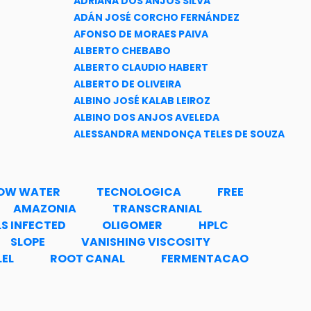
ADRIANA DOS ANJOS SILVA
ADÁN JOSÉ CORCHO FERNÁNDEZ
AFONSO DE MORAES PAIVA
ALBERTO CHEBABO
ALBERTO CLAUDIO HABERT
ALBERTO DE OLIVEIRA
ALBINO JOSÉ KALAB LEIROZ
ALBINO DOS ANJOS AVELEDA
ALESSANDRA MENDONÇA TELES DE SOUZA
ALESSANDRO BOLIS COSTA SIMAS
ALESSANDRO DA CRUZ GONÇALVES
ALEXANDER EDUARDO ARBIETO MENDOZA
OW WATER
TECNOLOGICA
FREE
ALEXANDRE GUEDES TORRES
AMAZONIA
TRANSCRANIAL
ALEXANDRE DOS SANTOS PYRRHO
LS INFECTED
OLIGOMER
HPLC
ALINE BARBOSA MORAES
SLOPE
VANISHING VISCOSITY
ALINE MEDINA DOS SANTOS
LEL
ROOT CANAL
FERMENTACAO
ALINE SOARES FREIRE
ALINE DE ALMEIDA NEVES
ALINIE DA SILVA PICHONE