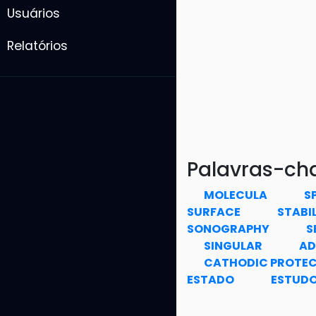
Usuários
Relatórios
Palavras-ch
MOLECULA
S
SURFACE
STABI
SONOGRAPHY
S
SINGULAR
AD
CATHODIC PROTE
ESTADO
ESTUDO