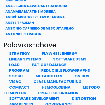
AMIT BHAYA
ANA REGINA CAVALCANTI DA ROCHA
ANAMARIA MARTINS MOREIRA
ANDRÉ AROLDO FREITAS DE MOURA
ANETE TRAJMAN
ANTONIO CARNEIRO DE MESQUITA FILHO
ANTONIO PETRAGLIA
ANTÔNIO PALUMBO JÚNIOR
Palavras-chave
AQUILINO SENRA MARTINEZ
ARGIMIRO RESENDE SECCHI
STRATEGY
FLYWHEEL ENERGY
BARBARA BECHLER FLYNN
LINEAR SYSTEMS
SOFTWARE DSMS
BIANCA DE CARVALHO PINHEIRO
LOAD
FATIGUE DAMAGE
BRENO PINHEIRO JACOB
PROGRAM
REDUCIBLE FLOWGRAPHS
BRUNO MARTINS JACOVAZZO
SOCIAL
METABOLITES
ONIBUS
CAIO MARIO DA SILVA PEREIRA NETO
VISAO
CLASS MANUFACTURING
CARLA DANIELLE MONTEIRO SOARES
COMPACT
HEMOGLOBINA
METODO
CARLA MARTINS CIPOLLA
ELEMENTOS
PROJETOS URBANOS
CARLOS FERNANDO TEODÓSIO SOARES
SOFTWARE DEVELOPMENT
DISTORTION
CARLOS MAGLUTA
AWARENESS
GOVERNANCE