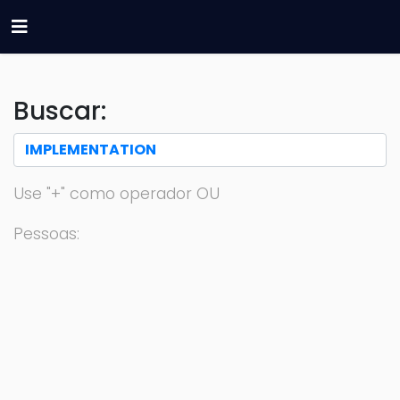
Buscar:
Use "+" como operador OU
Pessoas: