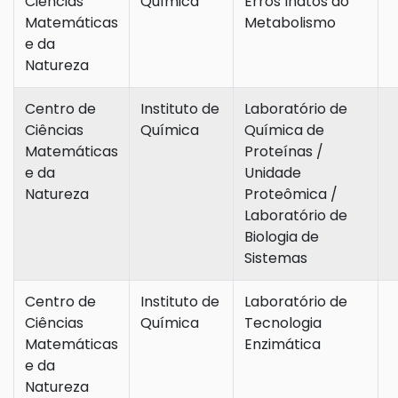
Ciências
Química
Erros Inatos do
Matemáticas
Metabolismo
e da
Natureza
Centro de
Instituto de
Laboratório de
Ciências
Química
Química de
Matemáticas
Proteínas /
e da
Unidade
Natureza
Proteômica /
Laboratório de
Biologia de
Sistemas
Centro de
Instituto de
Laboratório de
Ciências
Química
Tecnologia
Matemáticas
Enzimática
e da
Natureza