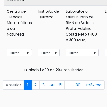
Centro de
Instituto de
Laboratório
L
Ciências
Química
Multiusuário de
Matemáticas
RMN de Sólidos
e da
Profa. Adelina
Natureza
Costa Neto (400
e 300 MHz)
Exibindo 1 a 10 de 294 resultados
Anterior
1
2
3
4
5
…
30
Próximo