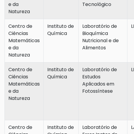
e da
Tecnológico
Natureza
Centro de
Instituto de
Laboratório de
L
Ciências
Química
Bioquímica
Matemáticas
Nutricional e de
e da
Alimentos
Natureza
Centro de
Instituto de
Laboratório de
L
Ciências
Química
Estudos
Matemáticas
Aplicados em
e da
Fotossíntese
Natureza
Centro de
Instituto de
Laboratório de
L