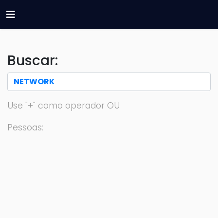
Buscar:
Use "+" como operador OU
Pessoas: