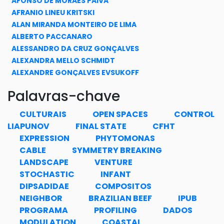
AFONSO DE MORAES PAIVA
AFRANIO LINEU KRITSKI
ALAN MIRANDA MONTEIRO DE LIMA
ALBERTO PACCANARO
ALESSANDRO DA CRUZ GONÇALVES
ALEXANDRA MELLO SCHMIDT
ALEXANDRE GONÇALVES EVSUKOFF
ALEXANDRE TEIXEIRA DE PINHO ALHO
Palavras-chave
ALEXANDRE DE ALMEIDA FARIA
ALEXIS RICARDO HERNÁNDEZ NUÑEZ
CULTURAIS
OPEN SPACES
CONTROL
ALINE COURI FABIÃO
LIAPUNOV
FINAL STATE
CFHT
ALINE MARINS PAES CARVALHO
EXPRESSION
PHYTOMONAS
ALINE SOL DA SILVA VALLE
CABLE
SYMMETRY BREAKING
ALOÍSIO CARLOS DE PINA
LANDSCAPE
VENTURE
ALVARO BRUNO CYRINO
STOCHASTIC
INFANT
ALYSSON RONCALLY SILVA CARVALHO
DIPSADIDAE
COMPOSITOS
AMANDA MOURA DE SOUSA
NEIGHBOR
BRAZILIAN BEEF
IPUB
AMILCAR TANURI
PROGRAMA
PROFILING
DADOS
AMIT BHAYA
MODULATION
COASTAL