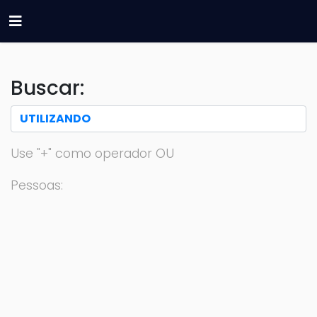
Buscar:
Use "+" como operador OU
Pessoas: