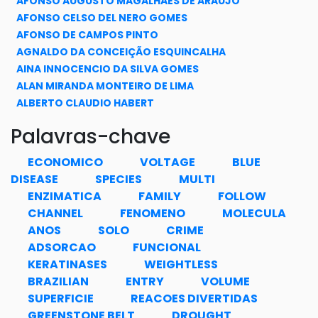
AFONSO AUGUSTO MAGALHÃES DE ARAUJO
AFONSO CELSO DEL NERO GOMES
AFONSO DE CAMPOS PINTO
AGNALDO DA CONCEIÇÃO ESQUINCALHA
AINA INNOCENCIO DA SILVA GOMES
ALAN MIRANDA MONTEIRO DE LIMA
ALBERTO CLAUDIO HABERT
ALEKSANDRA MENEZES DE OLIVEIRA
Palavras-chave
ALEXANDRA REZENDE ASSAD
ALEXANDRA DE OLIVEIRA MATIAS FERREIRA
ECONOMICO
VOLTAGE
BLUE
ALEXANDRE CARNEIRO SILVINO
DISEASE
SPECIES
MULTI
ALEXANDRE RADEMAKER
ENZIMATICA
FAMILY
FOLLOW
ALFREDO DE CARVALHO MAIO FILHO
CHANNEL
FENOMENO
MOLECULA
ALICE DE BARROS HORIZONTE BRASILEIRO
ANOS
SOLO
CRIME
ALINE DOMINGOS GONÇALVES
ADSORCAO
FUNCIONAL
ALINE SOARES FREIRE
KERATINASES
WEIGHTLESS
ALOÍSIO CARLOS DE PINA
BRAZILIAN
ENTRY
VOLUME
ALVICLÉR MAGALHÃES
SUPERFICIE
REACOES DIVERTIDAS
AMANDA ARAUJO TOSI
GREENSTONE BELT
DROUGHT