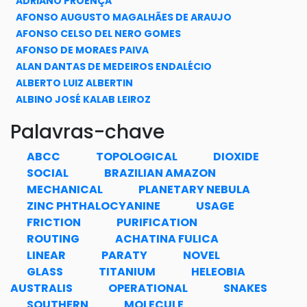
ADRIANO PROENÇA
AFONSO AUGUSTO MAGALHÃES DE ARAUJO
AFONSO CELSO DEL NERO GOMES
AFONSO DE MORAES PAIVA
ALAN DANTAS DE MEDEIROS ENDALÉCIO
ALBERTO LUIZ ALBERTIN
ALBINO JOSÉ KALAB LEIROZ
ALBINO DOS ANJOS AVELEDA
Palavras-chave
ALEJANDRO CABRERA
ALESSANDRA CORDEIRO DE SOUZA RODRIGUES CUNHA
ABCC
TOPOLOGICAL
DIOXIDE
ALESSANDRA MENDONÇA TELES DE SOUZA
SOCIAL
BRAZILIAN AMAZON
ALESSANDRO JACOUD PEIXOTO
MECHANICAL
PLANETARY NEBULA
ALEX ENRICH PRAST
ZINC PHTHALOCYANINE
USAGE
ALEXANDER EDUARDO ARBIETO MENDOZA
FRICTION
PURIFICATION
ALEXANDRA MELLO SCHMIDT
ROUTING
ACHATINA FULICA
ALEXANDRE BRAGA DA ROCHA
LINEAR
PARATY
NOVEL
ALEXANDRE CARNEIRO SILVINO
GLASS
TITANIUM
HELEOBIA
ALEXANDRE GONÇALVES EVSUKOFF
AUSTRALIS
OPERATIONAL
SNAKES
ALEXANDRE MORROT LIMA
SOUTHERN
MOLECULE