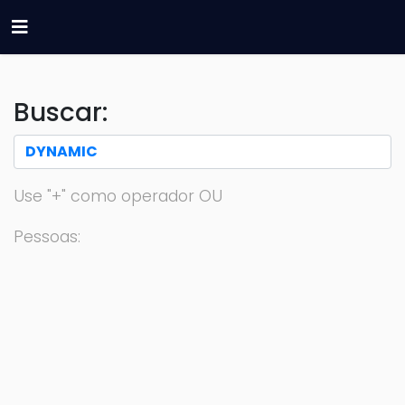
Buscar:
Use "+" como operador OU
Pessoas: