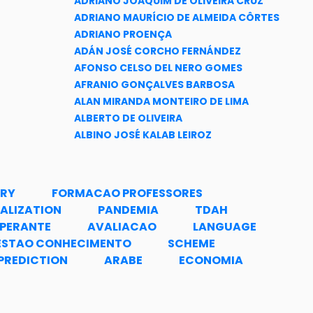
ADRIANO JOAQUIM DE OLIVEIRA CRUZ
ADRIANO MAURÍCIO DE ALMEIDA CÔRTES
ADRIANO PROENÇA
ADÁN JOSÉ CORCHO FERNÁNDEZ
AFONSO CELSO DEL NERO GOMES
AFRANIO GONÇALVES BARBOSA
ALAN MIRANDA MONTEIRO DE LIMA
ALBERTO DE OLIVEIRA
ALBINO JOSÉ KALAB LEIROZ
ALBINO DOS ANJOS AVELEDA
ALESSANDRO JACOUD PEIXOTO
ALEX FERREIRA MAGALHÃES
TRY
FORMACAO PROFESSORES
ALEXANDER EDUARDO ARBIETO MENDOZA
UALIZATION
PANDEMIA
TDAH
ALEXANDER ZHEBIT
PERANTE
AVALIACAO
LANGUAGE
ALEXANDRA MELLO SCHMIDT
ESTAO CONHECIMENTO
SCHEME
ALEXANDRA DE OLIVEIRA MATIAS FERREIRA
PREDICTION
ARABE
ECONOMIA
ALEXANDRE ANTONIO FRANCO FREITAS
CÂMARA
ALEXANDRE CARLOS TORT